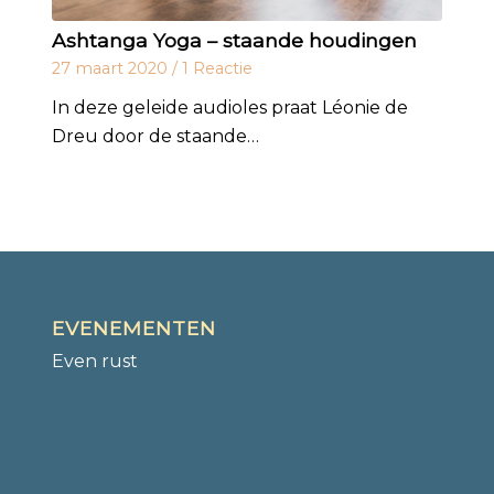
Ashtanga Yoga – staande houdingen
27 maart 2020
/
1 Reactie
In deze geleide audioles praat Léonie de
Dreu door de staande…
EVENEMENTEN
Even rust